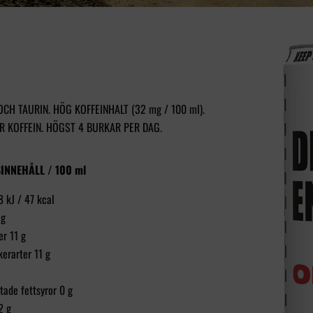
CH TAURIN. HÖG KOFFEINHALT (32 mg / 100 ml).
R KOFFEIN. HÖGST 4 BURKAR PER DAG.
INNEHÅLL / 100 ml
8 kJ / 47 kcal
 g
er 11 g
kerarter 11 g
tade fettsyror 0 g
2 g