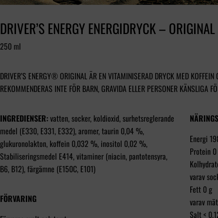
DRIVER’S ENERGY ENERGIDRYCK – ORIGINAL
250 ml
DRIVER’S ENERGY® ORIGINAL ÄR EN VITAMINISERAD DRYCK MED KOFFEIN O
REKOMMENDERAS INTE FÖR BARN, GRAVIDA ELLER PERSONER KÄNSLIGA FÖ
INGREDIENSER:
vatten, socker, koldioxid, surhetsreglerande
NÄRINGS
medel (E330, E331, E332), aromer, taurin 0,04 %,
Energi 19
glukuronolakton, koffein 0,032 %, inositol 0,02 %,
Protein 0
Stabiliseringsmedel E414, vitaminer (niacin, pantotensyra,
Kolhydrat
B6, B12), färgämne (E150C, E101)
varav soc
Fett 0 g
FÖRVARING
varav mät
Salt < 0,1