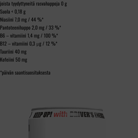
joista tyydyttyneitä rasvahappoja 0 g
Suola < 0,18 g
Niasiini 7,0 mg / 44 %*
Pantoteenihappo 2,0 mg / 33 %*
B6 – vitamiini 1,4 mg / 100 %*
B12 – vitamiini 0,3 μg / 12 %*
Tauriini 40 mg
Kofeiini 50 mg
*päivän saantisuosituksesta