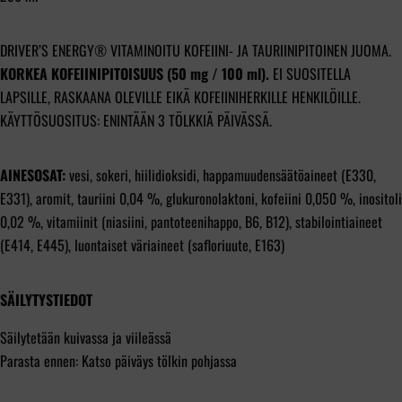
DRIVER’S ENERGY® VITAMINOITU KOFEIINI- JA TAURIINIPITOINEN JUOMA.
KORKEA KOFEIINIPITOISUUS (50 mg / 100 ml).
EI SUOSITELLA
LAPSILLE, RASKAANA OLEVILLE EIKÄ KOFEIINIHERKILLE HENKILÖILLE.
KÄYTTÖSUOSITUS: ENINTÄÄN 3 TÖLKKIÄ PÄIVÄSSÄ.
AINESOSAT:
vesi, sokeri, hiilidioksidi, happamuudensäätöaineet (E330,
E331), aromit, tauriini 0,04 %, glukuronolaktoni, kofeiini 0,050 %, inositoli
0,02 %, vitamiinit (niasiini, pantoteenihappo, B6, B12), stabilointiaineet
(E414, E445), luontaiset väriaineet (safloriuute, E163)
SÄILYTYSTIEDOT
Säilytetään kuivassa ja viileässä
Parasta ennen: Katso päiväys tölkin pohjassa